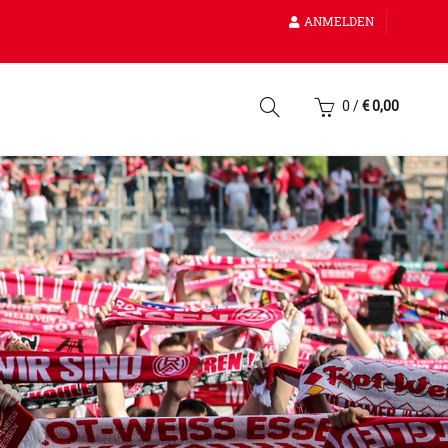
ANMELDEN
0
/
€
0,00
Vor