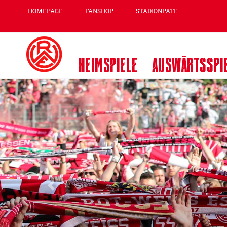
HOMEPAGE
FANSHOP
STADIONPATE
HEIMSPIELE
AUSWÄRTSSPI
Zurück